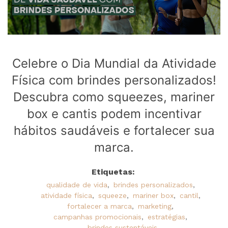
Celebre o Dia Mundial da Atividade
Física com brindes personalizados!
Descubra como squeezes, mariner
box e cantis podem incentivar
hábitos saudáveis e fortalecer sua
marca.
Etiquetas:
qualidade de vida
,
brindes personalizados
,
atividade física
,
squeeze
,
mariner box
,
cantil
,
fortalecer a marca
,
marketing
,
campanhas promocionais
,
estratégias
,
brindes sustentáveis