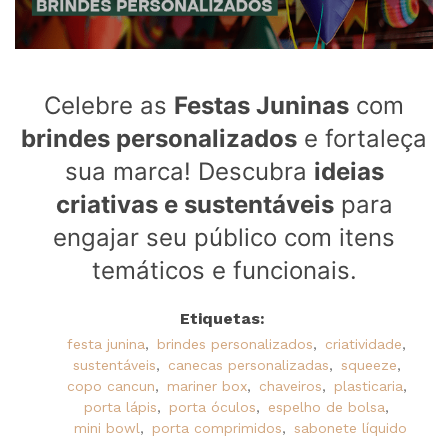
Celebre as
Festas Juninas
com
brindes personalizados
e fortaleça
sua marca! Descubra
ideias
criativas e sustentáveis
para
engajar seu público com itens
temáticos e funcionais.
Etiquetas:
festa junina
,
brindes personalizados
,
criatividade
,
sustentáveis
,
canecas personalizadas
,
squeeze
,
copo cancun
,
mariner box
,
chaveiros
,
plasticaria
,
porta lápis
,
porta óculos
,
espelho de bolsa
,
mini bowl
,
porta comprimidos
,
sabonete líquido