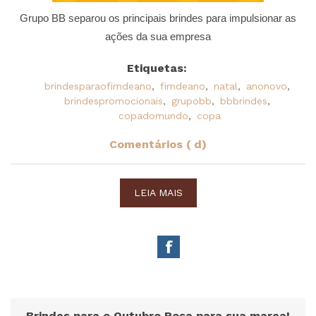
Grupo BB separou os principais brindes para impulsionar as
ações da sua empresa
Etiquetas:
brindesparaofimdeano
,
fimdeano
,
natal
,
anonovo
,
brindespromocionais
,
grupobb
,
bbbrindes
,
copadomundo
,
copa
Comentários ( d)
LEIA MAIS
Brindes para o Outubro Rosa para sua marca!