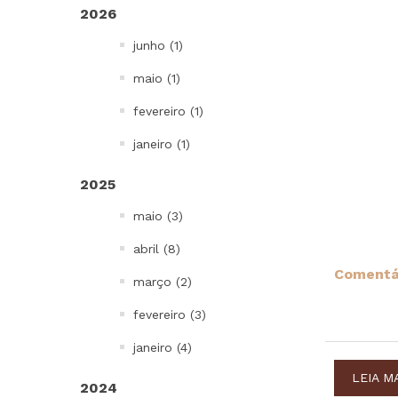
2026
Bowls, Baldes e Potes
junho (1)
Infantil
To go e Viagem
maio (1)
Cordões e Costurados
fevereiro (1)
In Mold Label
janeiro (1)
Projetos Especiais
2025
Todos
maio (3)
abril (8)
Comentár
março (2)
fevereiro (3)
janeiro (4)
LEIA M
2024