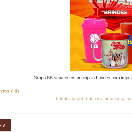
Grupo BB separou os principais brindes para impu
ios ( d)
brindesparaofimdeano
,
fimdeano
,
na
AIS