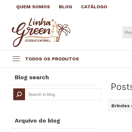
QUEM SOMOS
BLOG
CATÁLOGO
TODOS OS PRODUTOS
Datas comemorativas
Blog search
Brindes por até R$3,99
Post
Brindes Ecológicos
Copos e Taças
Brindes 
Canecas e Xícaras
Squeeze Personalizado
Arquivo do blog
Escritório