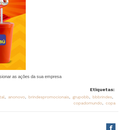
lsionar as ações da sua empresa
Etiquetas:
tal
,
anonovo
,
brindespromocionais
,
grupobb
,
bbbrindes
,
copadomundo
,
copa